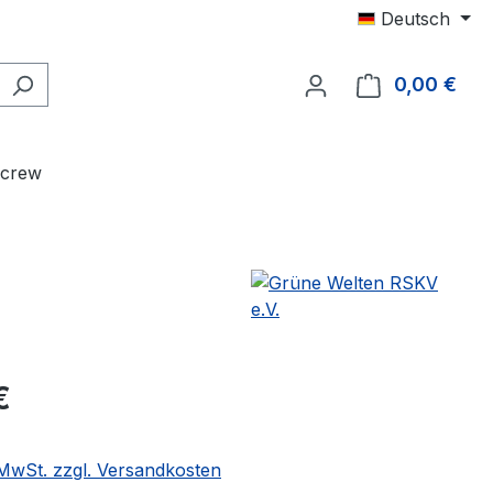
Deutsch
0,00 €
Ware
acrew
€
. MwSt. zzgl. Versandkosten