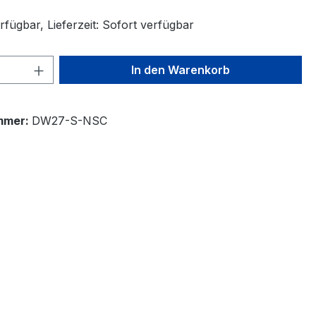
fügbar, Lieferzeit: Sofort verfügbar
 Anzahl: Gib den gewünschten Wert ein 
In den Warenkorb
mmer:
DW27-S-NSC