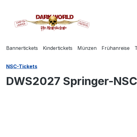
springen
Zur Hauptnavigation springen
Bannertickets
Kindertickets
Münzen
Frühanreise
T
NSC-Tickets
DWS2027 Springer-NS
Bildergalerie überspringen