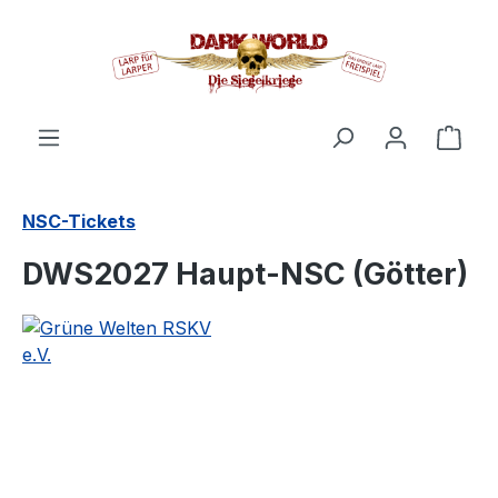
alt springen
Ware
NSC-Tickets
DWS2027 Haupt-NSC (Götter)
Bildergalerie überspringen