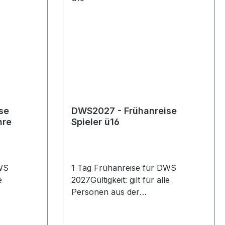
se
DWS2027 - Frühanreise
hre
Spieler ü16
DWS
1 Tag Frühanreise für DWS
e
2027Gültigkeit: gilt für alle
Personen aus der
 - 15
Spielerteilnehmerschaft ab 16
gültigem
Jahre und je Person mit gültigem