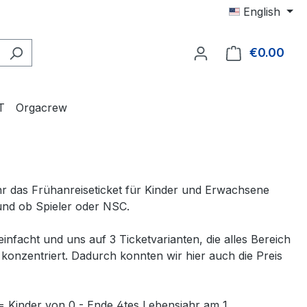
English
€0.00
Shop
T
Orgacrew
 ihr das Frühanreiseticket für Kinder und Erwachsene
n und ob Spieler oder NSC.
nfacht und uns auf 3 Ticketvarianten, die alles Bereich
konzentriert. Dadurch konnten wir hier auch die Preis
= Kinder von 0 - Ende 4tes Lebensjahr am 1.