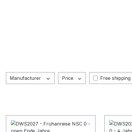
Add filter: Fre
Manufacturer
Price
Free shipping