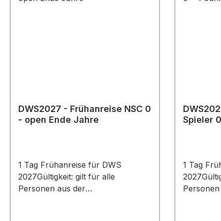
DWS2027 - Frühanreise NSC 0
DWS2027
- open Ende Jahre
Spieler 
1 Tag Frühanreise für DWS
1 Tag Frü
2027Gültigkeit: gilt für alle
2027Gültigk
Personen aus der
Personen 
Nichtspielerteilnehmerschaft und je
Spielertei
Person mit gültigem
Jahre und