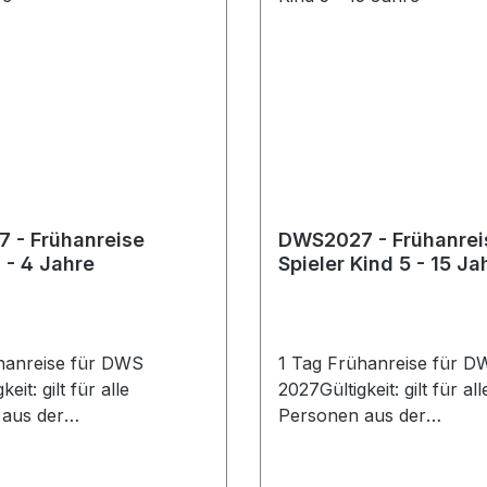
 - Frühanreise
DWS2027 - Frühanrei
0 - 4 Jahre
Spieler Kind 5 - 15 Ja
hanreise für DWS
1 Tag Frühanreise für 
eit: gilt für alle
2027Gültigkeit: gilt für all
aus der
Personen aus der
lnehmerschaft 0 - 4
Spielerteilnehmerschaft 5
 je Person mit gültigem
Jahre und je Person mit 