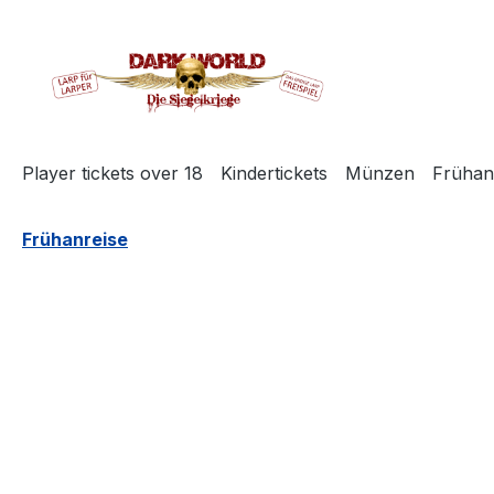
search
Skip to main navigation
Player tickets over 18
Kindertickets
Münzen
Frühan
Frühanreise