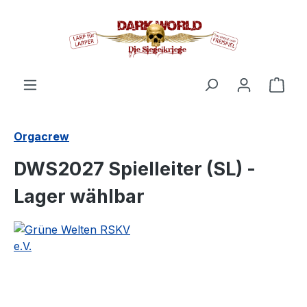
in content
Shop
Orgacrew
DWS2027 Spielleiter (SL) -
Lager wählbar
Skip image gallery