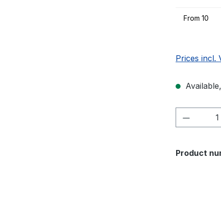
From
10
Prices incl.
Available,
Product 
Product nu