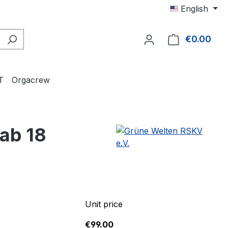
English
€0.00
Shop
T
Orgacrew
ab 18
Unit price
€99.00