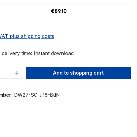
€89.10
 VAT plus shipping costs
 delivery time: Instant download
Quantity: Enter the desired amount or 
Add to shopping cart
mber:
DW27-SC-ü18-BdN