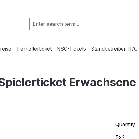
reise
Tierhalterticket
NSC-Tickets
Standbetreiber IT/O
ielerticket Erwachsene 
Quantity
To
9