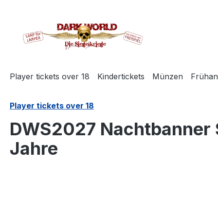
search
Skip to main navigation
Player tickets over 18
Kindertickets
Münzen
Frühan
Player tickets over 18
DWS2027 Nachtbanner Sp
Jahre
Skip image gallery