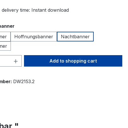
 delivery time: Instant download
banner
ner
Hoffnungsbanner
Nachtbanner
ner
Quantity: Enter the desired amount or 
Add to shopping cart
mber:
DW2153.2
bar "