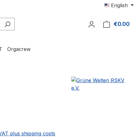
English
€0.00
Shop
T
Orgacrew
 VAT plus shipping costs