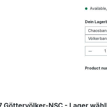
Available,
Select
Dein Lager
Chaosban
Völkerban
Product 
Product nu
 Göttervölker-NSC - Lager wähl