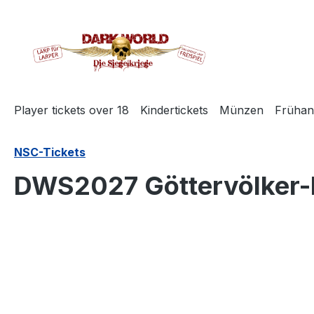
search
Skip to main navigation
Player tickets over 18
Kindertickets
Münzen
Frühan
NSC-Tickets
DWS2027 Göttervölker-
Skip image gallery