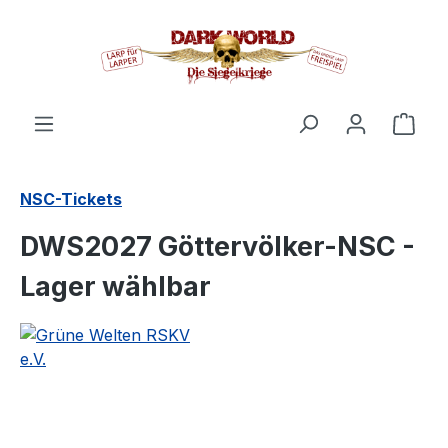
alt springen
Ware
NSC-Tickets
DWS2027 Göttervölker-NSC -
Lager wählbar
Bildergalerie überspringen